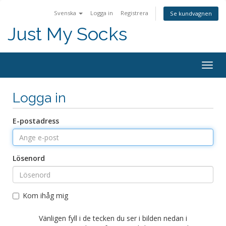
Svenska
Logga in
Registrera
Se kundvagnen
Just My Socks
Togg
navig
Logga in
E-postadress
Lösenord
Kom ihåg mig
Vänligen fyll i de tecken du ser i bilden nedan i