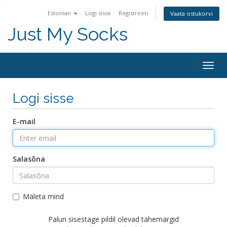
Estonian
Logi sisse
Registreeri
Vaata ostukorvi
Just My Socks
Togg
navig
Logi sisse
E-mail
Salasõna
Mäleta mind
Palun sisestage pildil olevad tähemärgid