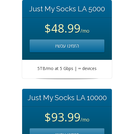
Just My Socks LA 5000
$48.99
/mo
הזמינו עכשיו
5TB/mo at 5 Gbps | ∞ devices
Just My Socks LA 10000
$93.99
/mo