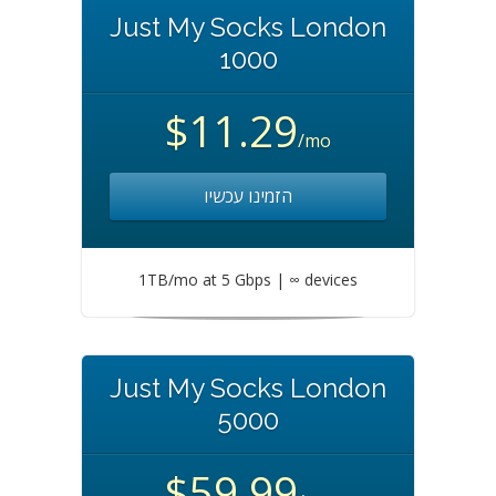
Just My Socks London
1000
$11.29
/mo
הזמינו עכשיו
1TB/mo at 5 Gbps | ∞ devices
Just My Socks London
5000
$59.99