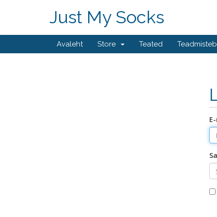
Just My Socks
Avaleht
Store
Teated
Teadmiste
E-
Sa