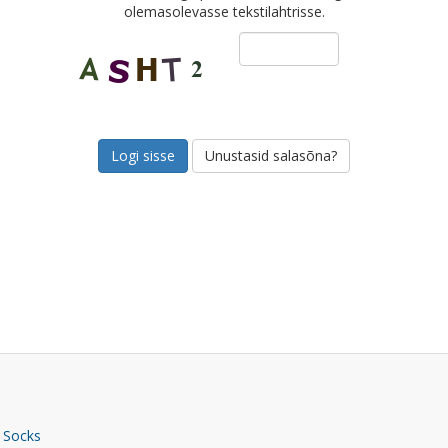
olemasolevasse tekstilahtrisse.
Unustasid salasõna?
 Socks