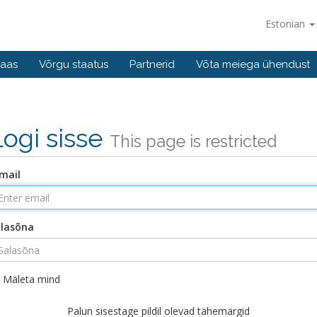
Estonian
baas
Võrgu staatus
Partnerid
Võta meiega ühendust
Logi sisse
This page is restricted
mail
lasõna
Mäleta mind
Palun sisestage pildil olevad tähemärgid