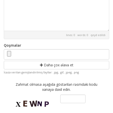
lines: 0 words: 0
qeyd edildi
Qoşmalar
Daha çox əlavə et
İcazə verilən genişləndirilmiş fayllar: .jpg, .gif, .jpeg, .png
Zəhmət olmasa aşağıda göstərilən rəsmdəki kodu
xanaya daxil edin.