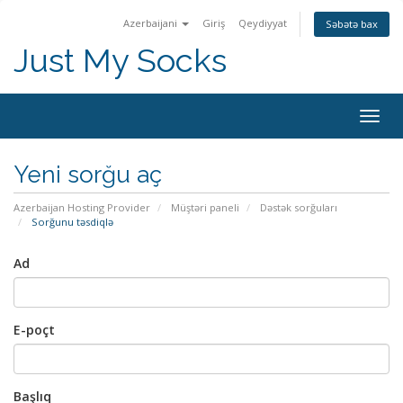
Azerbaijani
Giriş
Qeydiyyat
Səbətə bax
Just My Socks
Togg
navig
Yeni sorğu aç
Azerbaijan Hosting Provider
Müştəri paneli
Dəstək sorğuları
Sorğunu təsdiqlə
Ad
E-poçt
Başlıq