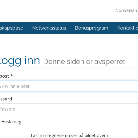
Norwegia
skapsbase
Nettverksstatus
Bonusprogram
Kontakt 
Logg inn
Denne siden er avsperret
post *
ssord
Husk meg
Tast inn tegnene du ser på bildet over i