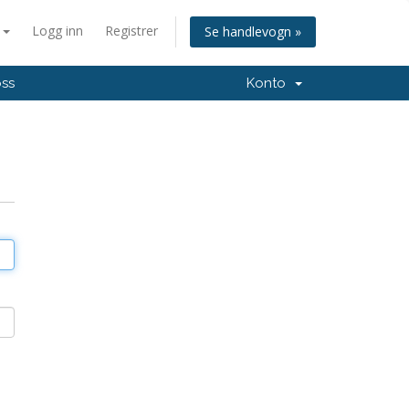
n
Logg inn
Registrer
Se handlevogn »
oss
Konto