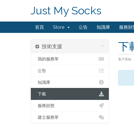
Just My Socks
首頁
Store
公告
知識庫
服務狀
下
技術支援
我的服務單
客戶系統
公告
知識庫
下載
服務狀態
建立服務單