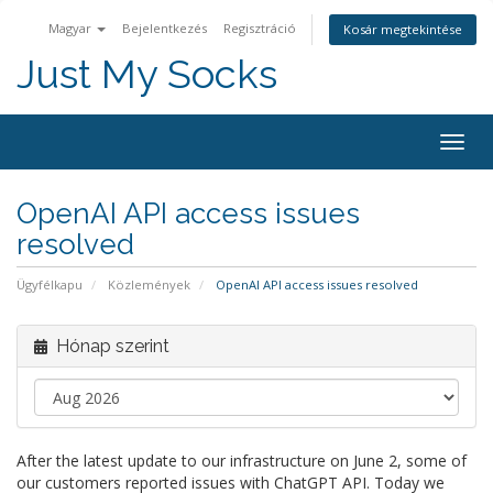
Magyar
Bejelentkezés
Regisztráció
Kosár megtekintése
Just My Socks
Togg
navig
OpenAI API access issues
resolved
Ügyfélkapu
Közlemények
OpenAI API access issues resolved
Hónap szerint
After the latest update to our infrastructure on June 2, some of
our customers reported issues with ChatGPT API. Today we