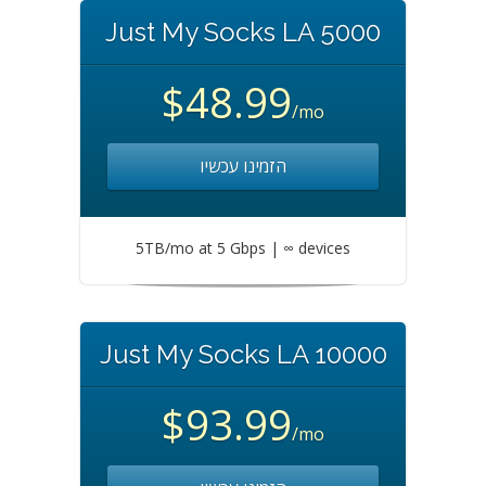
Just My Socks LA 5000
$48.99
/mo
הזמינו עכשיו
5TB/mo at 5 Gbps | ∞ devices
Just My Socks LA 10000
$93.99
/mo