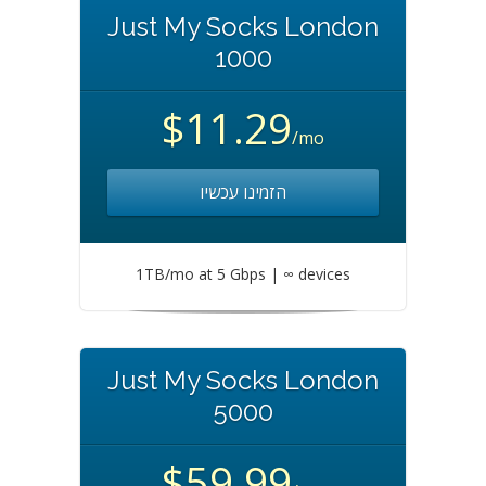
Just My Socks London
1000
$11.29
/mo
הזמינו עכשיו
1TB/mo at 5 Gbps | ∞ devices
Just My Socks London
5000
$59.99