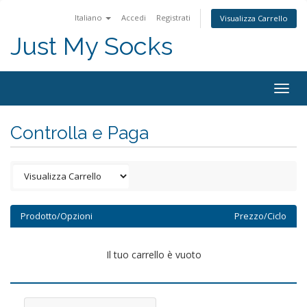
Italiano
Accedi
Registrati
Visualizza Carrello
Just My Socks
Togg
navig
Controlla e Paga
Prodotto/Opzioni
Prezzo/Ciclo
Il tuo carrello è vuoto