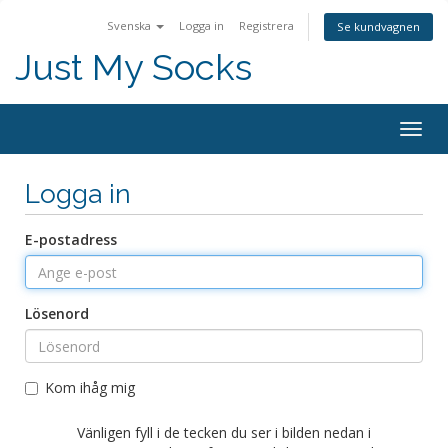
Svenska
Logga in
Registrera
Se kundvagnen
Just My Socks
Togg
navig
Logga in
E-postadress
Lösenord
Kom ihåg mig
Vänligen fyll i de tecken du ser i bilden nedan i