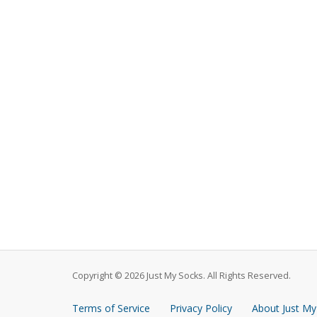
Copyright © 2026 Just My Socks. All Rights Reserved.
Terms of Service
Privacy Policy
About Just My