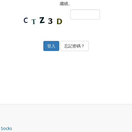
繼續。
忘記密碼？
 Socks