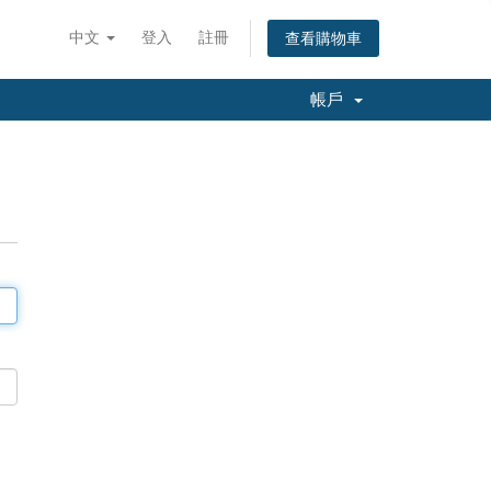
中文
登入
註冊
查看購物車
帳戶