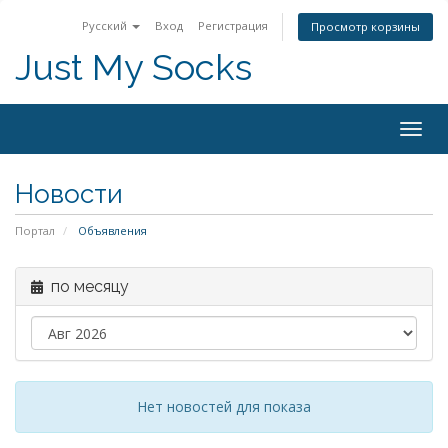
Русский
Вход
Регистрация
Просмотр корзины
Just My Socks
Togg
navig
Новости
Портал
Объявления
по месяцу
Нет новостей для показа