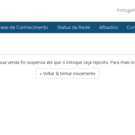
Portugu
Base de Conhecimento
Status da Rede
Afiliados
Con
ua venda foi suspensa até que o estoque seja reposto. Para mais i
« Voltar & tentar novamente