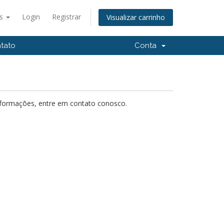
ês
Login
Registrar
Visualizar carrinho
tato
Conta
nformações, entre em contato conosco.