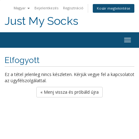
Magyar
Bejelentkezés
Regisztráció
Kosár megtekintése
Just My Socks
Togg
navig
Elfogyott
Ez a tétel jelenleg nincs készleten. Kérjük vegye fel a kapcsolatot
az ügyfélszolgálattal.
« Menj vissza és próbáld újra